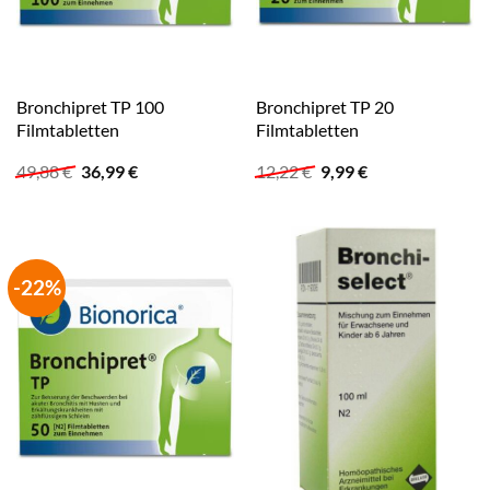
Bronchipret TP 100
Bronchipret TP 20
Filmtabletten
Filmtabletten
Ursprünglicher
Aktueller
Ursprünglicher
Aktueller
49,88
€
36,99
€
12,22
€
9,99
€
Preis
Preis
Preis
Preis
war:
ist:
war:
ist:
49,88 €
36,99 €.
12,22 €
9,99 €.
-22%