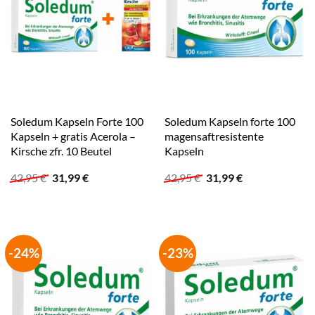
Soledum Kapseln Forte 100
Soledum Kapseln forte 100
Kapseln + gratis Acerola –
magensaftresistente
Kirsche zfr. 10 Beutel
Kapseln
Ursprünglicher
Aktueller
Ursprünglicher
Aktueller
42,95
€
31,99
€
42,95
€
31,99
€
Preis
Preis
Preis
Preis
war:
ist:
war:
ist:
42,95 €
31,99 €.
42,95 €
31,99 €.
-24%
-23%