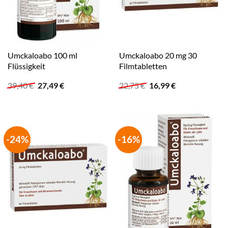
Umckaloabo 100 ml
Umckaloabo 20 mg 30
Flüssigkeit
Filmtabletten
Ursprünglicher
Aktueller
Ursprünglicher
Aktueller
39,40
€
27,49
€
22,75
€
16,99
€
Preis
Preis
Preis
Preis
war:
ist:
war:
ist:
39,40 €
27,49 €.
22,75 €
16,99 €.
-24%
-16%