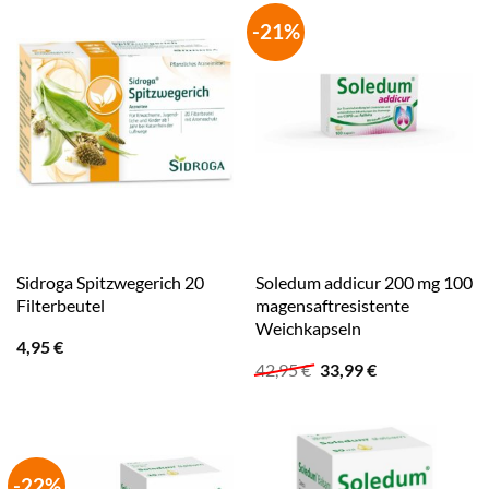
-21%
Sidroga Spitzwegerich 20
Soledum addicur 200 mg 100
Filterbeutel
magensaftresistente
Weichkapseln
4,95
€
Ursprünglicher
Aktueller
42,95
€
33,99
€
Preis
Preis
war:
ist:
42,95 €
33,99 €.
-22%