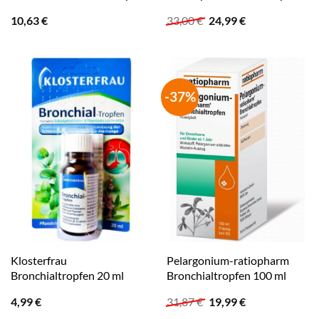
Ursprünglicher
Aktueller
10,63
€
33,00
€
24,99
€
Preis
Preis
war:
ist:
33,00 €
24,99 €.
-37%
Klosterfrau
Pelargonium-ratiopharm
Bronchialtropfen 20 ml
Bronchialtropfen 100 ml
Ursprünglicher
Aktueller
4,99
€
31,87
€
19,99
€
Preis
Preis