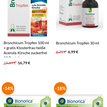
Bronchicum Tropfen 100 ml
Bronchicum Tropfen 30 ml
+ gratis Klosterfrau heiße
Ursprünglicher
Aktueller
8,75
€
6,99
€
Acerola-Kirsche zuckerfrei
Preis
Preis
10 Beutel
war:
ist:
Ursprünglicher
Aktueller
19,60
€
16,79
€
8,75 €
6,99 €.
Preis
Preis
war:
ist:
19,60 €
16,79 €.
-14%
-18%