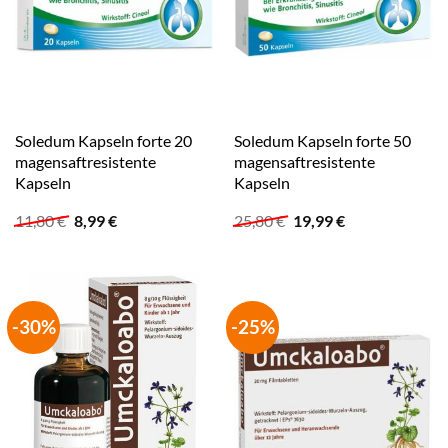
Soledum Kapseln forte 20
Soledum Kapseln forte 50
magensaftresistente
magensaftresistente
Kapseln
Kapseln
Ursprünglicher
Aktueller
Ursprünglicher
Aktueller
11,80
€
8,99
€
25,80
€
19,99
€
Preis
Preis
Preis
Preis
war:
ist:
war:
ist:
11,80 €
8,99 €.
25,80 €
19,99 €.
-30%
-25%