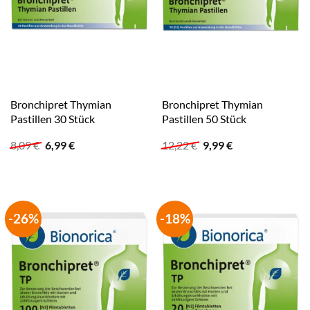
Bronchipret Thymian
Bronchipret Thymian
Pastillen 30 Stück
Pastillen 50 Stück
Ursprünglicher
Aktueller
Ursprünglicher
Aktueller
8,09
€
6,99
€
12,22
€
9,99
€
Preis
Preis
Preis
Preis
war:
ist:
war:
ist:
8,09 €
6,99 €.
12,22 €
9,99 €.
-26%
-18%