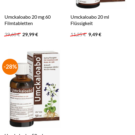
Umckaloabo 20 mg 60
Umckaloabo 20 ml
Filmtabletten
Flüssigkeit
Ursprünglicher
Aktueller
Ursprünglicher
Aktueller
39,60
€
29,99
€
11,25
€
9,49
€
Preis
Preis
Preis
Preis
war:
ist:
war:
ist:
39,60 €
29,99 €.
11,25 €
9,49 €.
-28%