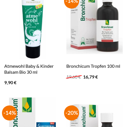
-14%
Atmewohl Baby & Kinder
Bronchicum Tropfen 100 ml
Balsam Bio 30 ml
Ursprünglicher
Aktueller
19,60
€
16,79
€
Preis
Preis
9,90
€
war:
ist:
19,60 €
16,79 €.
-14%
-20%