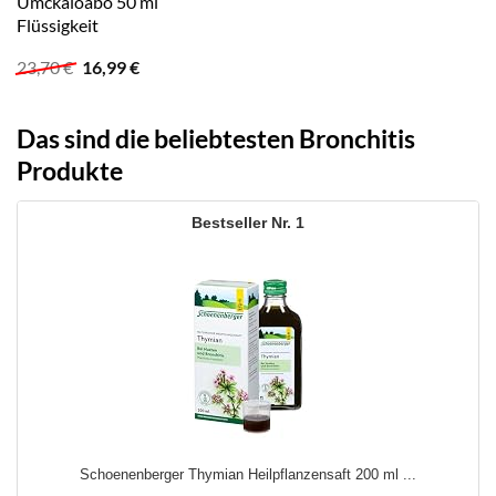
Umckaloabo 50 ml
Flüssigkeit
Ursprünglicher
Aktueller
23,70
€
16,99
€
Preis
Preis
war:
ist:
23,70 €
16,99 €.
Das sind die beliebtesten Bronchitis
Produkte
1
Schoenenberger Thymian Heilpflanzensaft 200 ml ...