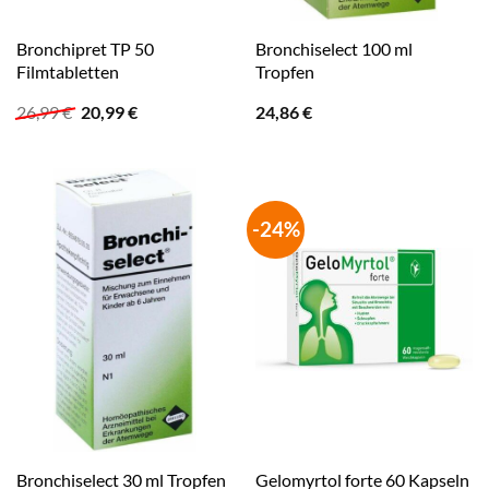
Bronchipret TP 50
Bronchiselect 100 ml
Filmtabletten
Tropfen
Ursprünglicher
Aktueller
26,99
€
20,99
€
24,86
€
Preis
Preis
war:
ist:
26,99 €
20,99 €.
-24%
Bronchiselect 30 ml Tropfen
Gelomyrtol forte 60 Kapseln