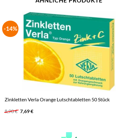
ÄHNLICHE PRODUKTE
-14%
Zinkletten Verla Orange Lutschtabletten 50 Stück
Ursprünglicher
Aktueller
8,90
€
7,69
€
Preis
Preis
war:
ist:
8,90 €
7,69 €.