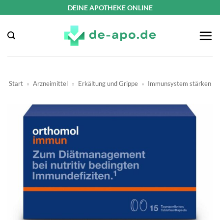
Zum
DEINE APOTHEKE ONLINE
Inhalt
springen
Start
»
Arzneimittel
»
Erkältung und Grippe
»
Immunsystem stärken