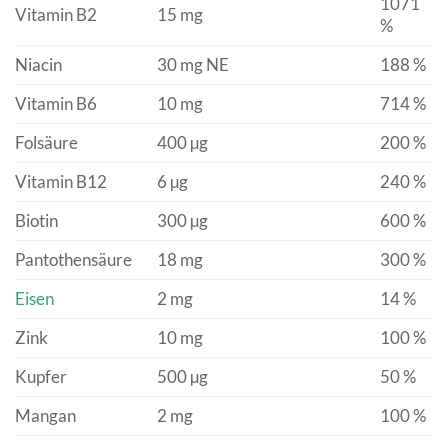
1071
Vitamin B2
15 mg
%
Niacin
30 mg NE
188 %
Vitamin B6
10 mg
714 %
Folsäure
400 µg
200 %
Vitamin B12
6 µg
240 %
Biotin
300 µg
600 %
Pantothensäure
18 mg
300 %
Eisen
2 mg
14 %
Zink
10 mg
100 %
Kupfer
500 µg
50 %
Mangan
2 mg
100 %