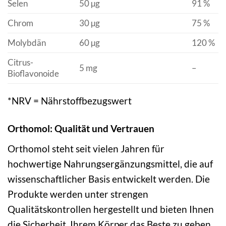
Selen
50 µg
91 %
Chrom
30 µg
75 %
Molybdän
60 µg
120 %
Citrus-
5 mg
–
Bioflavonoide
*NRV = Nährstoffbezugswert
Orthomol: Qualität und Vertrauen
Orthomol steht seit vielen Jahren für
hochwertige Nahrungsergänzungsmittel, die auf
wissenschaftlicher Basis entwickelt werden. Die
Produkte werden unter strengen
Qualitätskontrollen hergestellt und bieten Ihnen
die Sicherheit, Ihrem Körper das Beste zu geben.