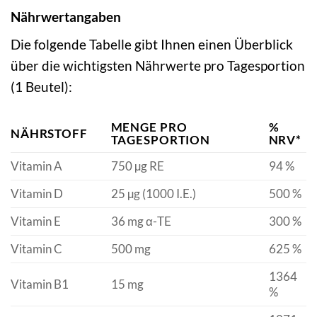
Nährwertangaben
Die folgende Tabelle gibt Ihnen einen Überblick
über die wichtigsten Nährwerte pro Tagesportion
(1 Beutel):
MENGE PRO
%
NÄHRSTOFF
TAGESPORTION
NRV*
Vitamin A
750 µg RE
94 %
Vitamin D
25 µg (1000 I.E.)
500 %
Vitamin E
36 mg α-TE
300 %
Vitamin C
500 mg
625 %
1364
Vitamin B1
15 mg
%