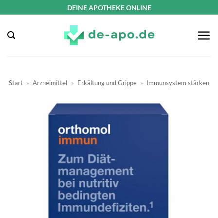
Zum
DEINE APOTHEKE ONLINE
Inhalt
springen
Start
»
Arzneimittel
»
Erkältung und Grippe
»
Immunsystem stärken