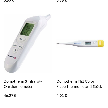
6,99
€
5,79
€
Domotherm S Infrarot-
Domotherm Th1 Color
Ohrthermometer
Fieberthermometer 1 Stück
46,27
€
4,01
€