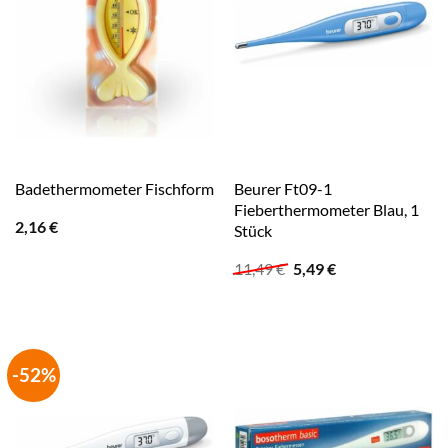
Beurer Ft09-1
Badethermometer Fischform
Fieberthermometer Blau, 1
2,16
€
Stück
Ursprünglicher
Aktueller
11,49
€
5,49
€
Preis
Preis
war:
ist:
11,49 €
5,49 €.
-52%