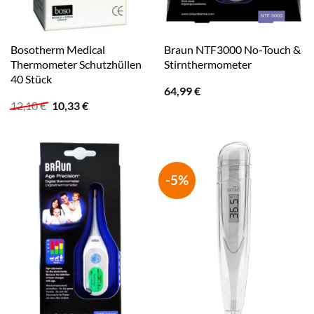
Bosotherm Medical
Braun NTF3000 No-Touch &
Thermometer Schutzhüllen
Stirnthermometer
40 Stück
64,99
€
Ursprünglicher
Aktueller
12,10
€
10,33
€
Preis
Preis
war:
ist:
12,10 €
10,33 €.
-5%