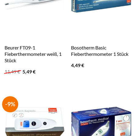
Beurer FT09-1
Bosotherm Basic
Fieberthermometer weiß, 1
Fieberthermometer 1 Stück
Stück
4,49
€
Ursprünglicher
Aktueller
11,49
€
5,49
€
Preis
Preis
war:
ist:
11,49 €
5,49 €.
-9%