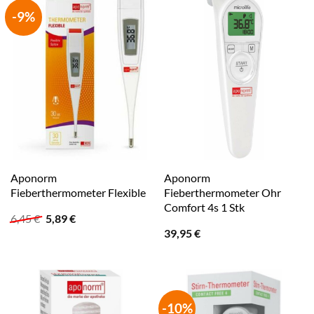
-9%
Aponorm
Aponorm
Fieberthermometer Flexible
Fieberthermometer Ohr
Comfort 4s 1 Stk
Ursprünglicher
Aktueller
6,45
€
5,89
€
Preis
Preis
39,95
€
war:
ist:
6,45 €
5,89 €.
-10%