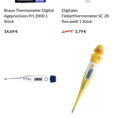
Braun Thermometer Digital
Digitales
Ageprecision Prt 2000 1
Fieberthermometer SC 28
Stück
flex weiß 1 Stück
Ursprünglicher
Aktueller
14,69
€
3,99
€
3,79
€
Preis
Preis
war:
ist:
3,99 €
3,79 €.