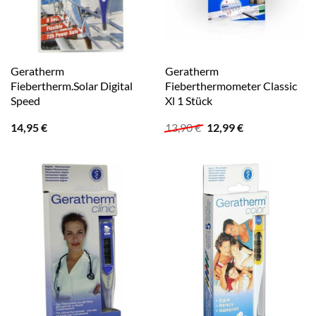
Geratherm
Geratherm
Fiebertherm.Solar Digital
Fieberthermometer Classic
Speed
Xl 1 Stück
Ursprünglicher
Aktueller
14,95
€
13,90
€
12,99
€
Preis
Preis
war:
ist:
13,90 €
12,99 €.