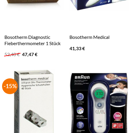
Bosotherm Diagnostic
Bosotherm Medical
Fieberthermometer 1 Stück
41,33
€
Ursprünglicher
Aktueller
52,40
€
47,47
€
Preis
Preis
war:
ist:
52,40 €
47,47 €.
-15%