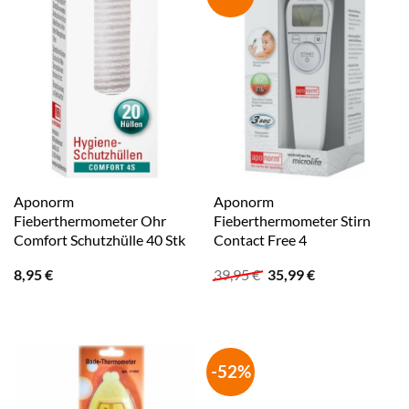
Aponorm
Aponorm
Fieberthermometer Ohr
Fieberthermometer Stirn
Comfort Schutzhülle 40 Stk
Contact Free 4
Ursprünglicher
Aktueller
8,95
€
39,95
€
35,99
€
Preis
Preis
war:
ist:
39,95 €
35,99 €.
-52%